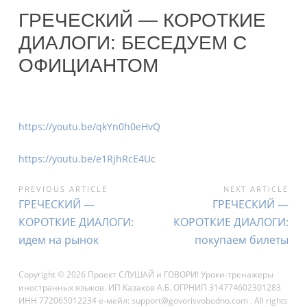
ГРЕЧЕСКИЙ — КОРОТКИЕ
ДИАЛОГИ: БЕСЕДУЕМ С
ОФИЦИАНТОМ
https://youtu.be/qkYn0h0eHvQ
https://youtu.be/e1RjhRcE4Uc
НАВИГАЦИЯ
PREVIOUS ARTICLE
NEXT ARTICLE
Previous
Next
ГРЕЧЕСКИЙ —
ГРЕЧЕСКИЙ —
ПО
Article:
Article:
КОРОТКИЕ ДИАЛОГИ:
КОРОТКИЕ ДИАЛОГИ:
ЗАПИСЯМ
идем на рынок
покупаем билеты
Copyright © 2026 Проект СЛУШАЙ и ГОВОРИ! Уроки-тренажеры
иностранных языков. ИП Казаков А.Б. ОГРНИП 314774602301283
ИНН 772065012234 е-мейл: support@govorisvobodno.com . All rights