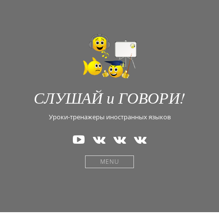
СЛУШАЙ и ГОВОРИ!
Уроки-тренажеры иностранных языков
Наш
В
В
В
канал
Контакте
Контакте
Контакте
на
—
—
—
MENU
YouTube
Английский
Испанский
Греческий