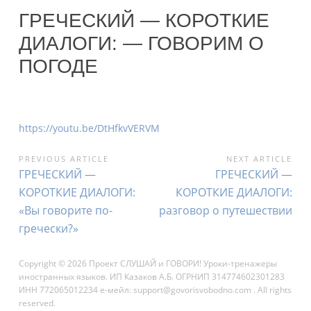
ГРЕЧЕСКИЙ — КОРОТКИЕ
ДИАЛОГИ: — ГОВОРИМ О
ПОГОДЕ
https://youtu.be/DtHfkvVERVM
НАВИГАЦИЯ
PREVIOUS ARTICLE
NEXT ARTICLE
Previous
Next
ГРЕЧЕСКИЙ —
ГРЕЧЕСКИЙ —
ПО
Article:
Article:
КОРОТКИЕ ДИАЛОГИ:
КОРОТКИЕ ДИАЛОГИ:
ЗАПИСЯМ
«Вы говорите по-
разговор о путешествии
гречески?»
Copyright © 2026 Проект СЛУШАЙ и ГОВОРИ! Уроки-тренажеры
иностранных языков. ИП Казаков А.Б. ОГРНИП 314774602301283
ИНН 772065012234 е-мейл: support@govorisvobodno.com . All rights
reserved.