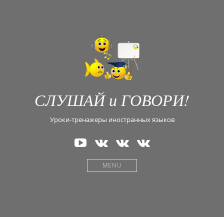
СЛУШАЙ и ГОВОРИ!
Уроки-тренажеры иностранных языков
Наш
В
В
В
канал
Контакте
Контакте
Контакте
на
—
—
—
MENU
YouTube
Английский
Испанский
Греческий