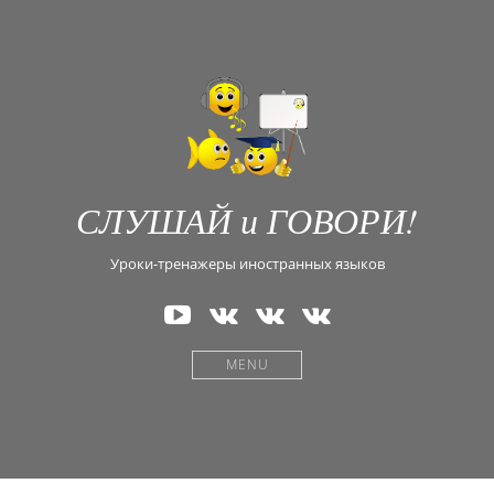
СЛУШАЙ и ГОВОРИ!
Уроки-тренажеры иностранных языков
Наш
В
В
В
канал
Контакте
Контакте
Контакте
на
—
—
—
MENU
YouTube
Английский
Испанский
Греческий