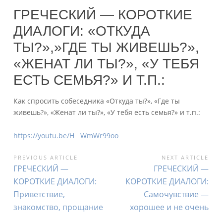
ГРЕЧЕСКИЙ — КОРОТКИЕ
ДИАЛОГИ: «ОТКУДА
ТЫ?»,»ГДЕ ТЫ ЖИВЕШЬ?»,
«ЖЕНАТ ЛИ ТЫ?», «У ТЕБЯ
ЕСТЬ СЕМЬЯ?» И Т.П.:
Как спросить собеседника «Откуда ты?», «Где ты
живешь?», «Женат ли ты?», «У тебя есть семья?» и т.п.:
https://youtu.be/H__WmWr99oo
НАВИГАЦИЯ
PREVIOUS ARTICLE
NEXT ARTICLE
Previous
Next
ГРЕЧЕСКИЙ —
ГРЕЧЕСКИЙ —
ПО
Article:
Article:
КОРОТКИЕ ДИАЛОГИ:
КОРОТКИЕ ДИАЛОГИ:
ЗАПИСЯМ
Приветствие,
Самочувствие —
знакомство, прощание
хорошее и не очень