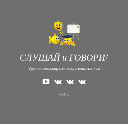
СЛУШАЙ и ГОВОРИ!
Уроки-тренажеры иностранных языков
Наш
В
В
В
канал
Контакте
Контакте
Контакте
на
—
—
—
MENU
YouTube
Английский
Испанский
Греческий