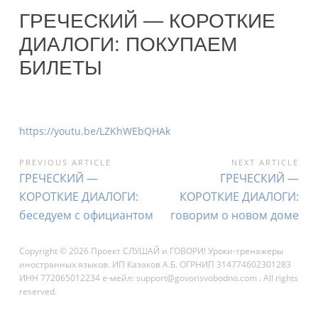
ГРЕЧЕСКИЙ — КОРОТКИЕ
ДИАЛОГИ: ПОКУПАЕМ
БИЛЕТЫ
https://youtu.be/LZKhWEbQHAk
НАВИГАЦИЯ
PREVIOUS ARTICLE
NEXT ARTICLE
Previous
Next
ГРЕЧЕСКИЙ —
ГРЕЧЕСКИЙ —
ПО
Article:
Article:
КОРОТКИЕ ДИАЛОГИ:
КОРОТКИЕ ДИАЛОГИ:
ЗАПИСЯМ
беседуем с официантом
говорим о новом доме
Copyright © 2026 Проект СЛУШАЙ и ГОВОРИ! Уроки-тренажеры
иностранных языков. ИП Казаков А.Б. ОГРНИП 314774602301283
ИНН 772065012234 е-мейл: support@govorisvobodno.com . All rights
reserved.