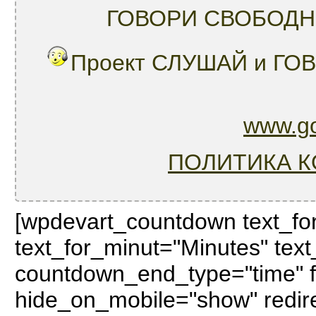
ГОВОРИ СВОБОДН
Проект СЛУШАЙ и ГОВ
www.go
ПОЛИТИКА 
[wpdevart_countdown text_fo
text_for_minut="Minutes" te
countdown_end_type="time" f
hide_on_mobile="show" redir