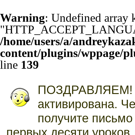
Warning
: Undefined array 
"HTTP_ACCEPT_LANGUA
/home/users/a/andreykaza
content/plugins/wppage/pl
line
139
ПОЗДРАВЛЯЕМ
активирована. Ч
получите письмо
первых десяти уроков.