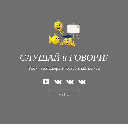
СЛУШАЙ и ГОВОРИ!
Уроки-тренажеры иностранных языков
Наш
В
В
В
канал
Контакте
Контакте
Контакте
на
—
—
—
MENU
YouTube
Английский
Испанский
Греческий